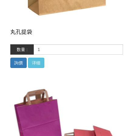
丸孔提袋
数量 :
詢價
详细