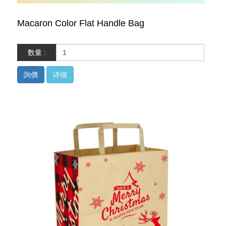
Macaron Color Flat Handle Bag
数量 :
詢價
详细