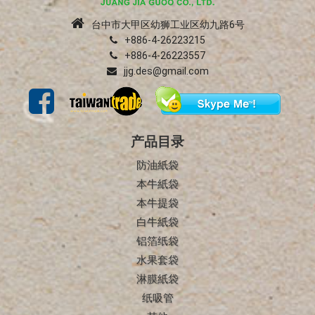
台中市大甲区幼狮工业区幼九路6号
+886-4-26223215
+886-4-26223557
jjg.des@gmail.com
产品目录
防油紙袋
本牛紙袋
本牛提袋
白牛紙袋
铝箔纸袋
水果套袋
淋膜紙袋
纸吸管