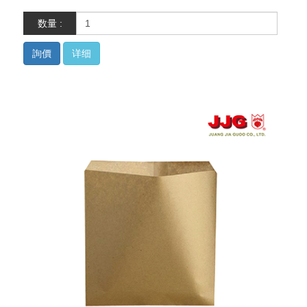
数量 :
詢價
详细