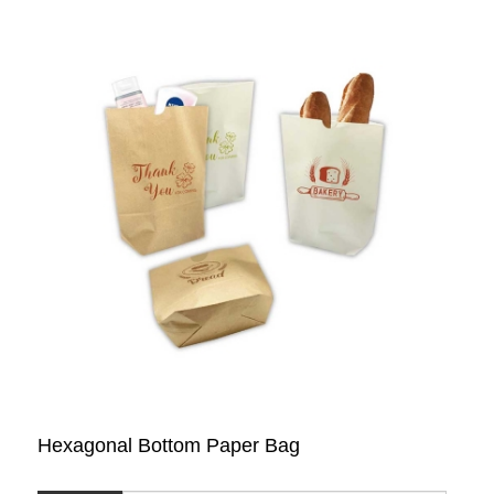
Hexagonal Bottom Paper Bag