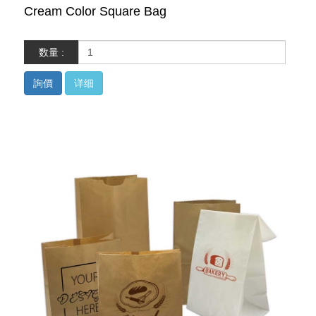
Cream Color Square Bag
数量 :
詢價
详细