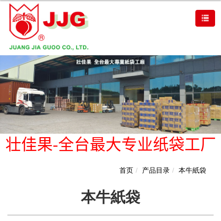
壮佳果-全台最大专业纸袋工厂
首页
产品目录
本牛紙袋
本牛紙袋