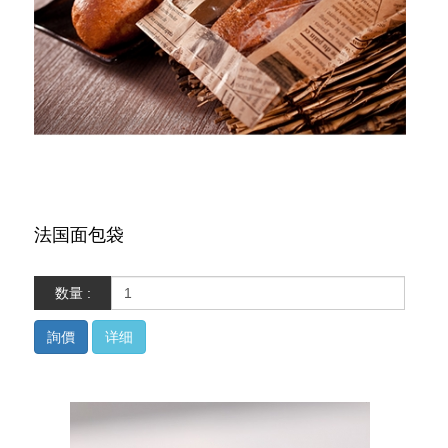
法国面包袋
数量 :
詢價
详细