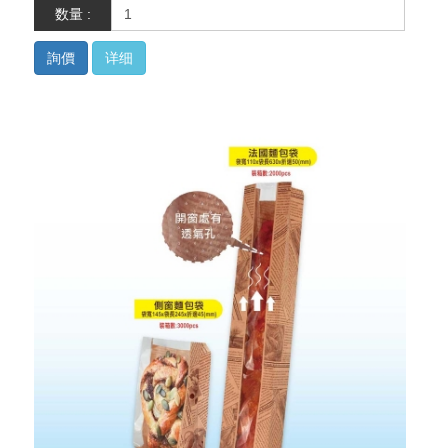
数量 :
詢價
详细