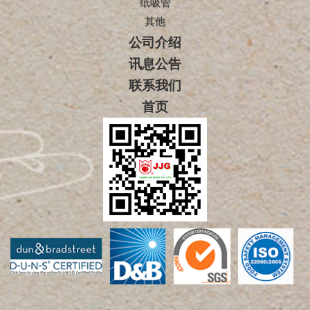
纸吸管
其他
公司介绍
讯息公告
联系我们
首页