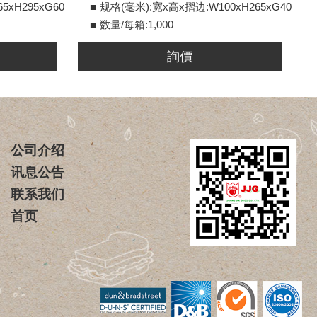
5xH295xG60
规格(毫米):宽x高x摺边:W100xH265xG40
数量/每箱:1,000
詢價
公司介绍
讯息公告
联系我们
首页