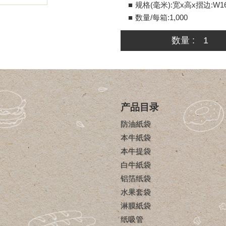
规格(毫米):宽x高x摺边:W16
数量/每箱:1,000
数量 :
产品目录
防油紙袋
本牛紙袋
本牛提袋
白牛紙袋
铝箔纸袋
水果套袋
淋膜紙袋
纸吸管